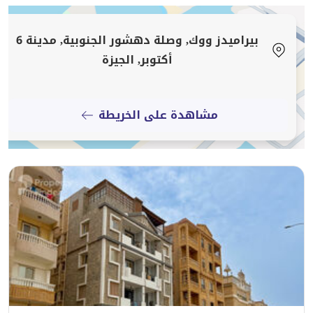
و عداد مياة تصميم داخلى مميز
بيراميدز ووك, وصلة دهشور الجنوبية, مدينة 6
أكتوبر, الجيزة
الكمبوند محاط ب ٣ شوارع رئيسية يبعد عن مول مصر
١٢٥٠ متر و يبعد عن نادى الجزيرة ٩٠٠ متر
مشاهدة على الخريطة
و عن هايد بارك ٨٠٠ متر
تقسيط 3 سنين