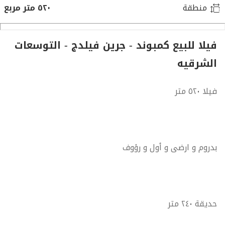
منطقة
٥٢٠ متر مربع
فيلا للبيع كمبوند - جرين فيلدج - التوسعات
الشرقيه
فيلا ٥٢٠ متر
بدروم و ارضى و أول و رؤوف
حديقة ٢٤٠ متر