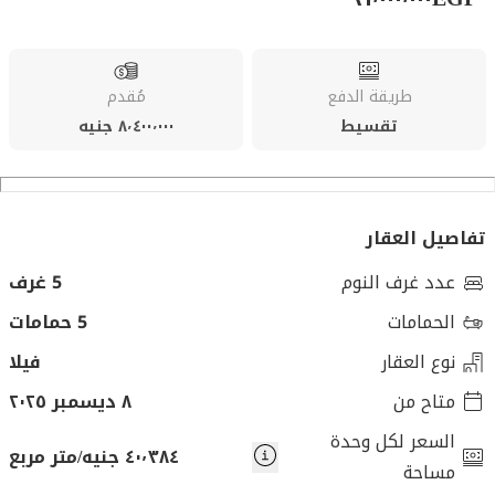
طريقة الدفع
مُقدم
تقسيط
٨٬٤٠٠٬٠٠٠ جنيه
تفاصيل العقار
عدد غرف النوم
5 غرف
الحمامات
5 حمامات
نوع العقار
فيلا
متاح من
٨ ديسمبر ٢٠٢٥
السعر لكل وحدة
٤٠٬٣٨٤ جنيه/متر مربع
مساحة