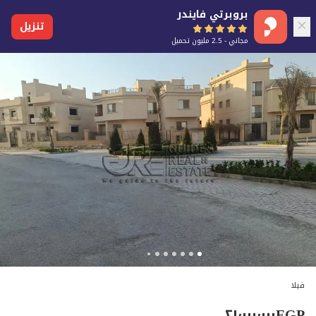
بروبرتي فايندر
تنزيل
مجاني - 2.5 مليون تحميل
فيلا
٢١٬٠٠٠٬٠٠٠
EGP