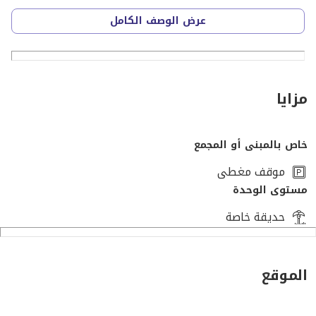
عرض الوصف الكامل
الأرض 393 متر
مزايا
مباني على ٤٠٪
خاص بالمبنى أو المجمع
موقف مغطى
مستوى الوحدة
مكون من ١٥٠ فيلا بالتوسعات الشرقية خلف مول مصر موقع
حديقة خاصة
مميز جداً
الموقع
وجهات متشطبة بها ٣ عداد كهرباء