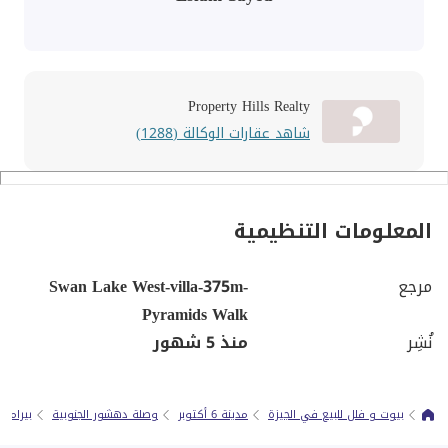
Property Hills Realty
شاهد عقارات الوكالة (1288)
المعلومات التنظيمية
مرجع
Swan Lake West-villa-375m-
Pyramids Walk
نُشِر
منذ 5 شهور
بيوت و فلل للبيع في الجيزة
مدينة 6 أكتوبر
وصلة دهشور الجنوبية
بيرامي