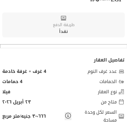
طريقة الدفع
نقداً
تفاصيل العقار
عدد غرف النوم
4 غرف + غرفة خادمة
الحمامات
4 حمامات
نوع العقار
فيلا
متاح من
٢٣ أبريل ٢٠٢٦
السعر لكل وحدة
٣٠٬٦٦٦ جنيه/متر مربع
مساحة