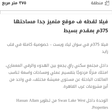
منطقة
٣٧٥ متر مربع
فيلا لقطه ف موقع متميز جدا مساحتها
375م بمقدم بسيط
فيلا 375م في سوان ليك ويست – خصوصية كاملة في قلب
زايد
داخل مجتمع سكني راقٍ يجمع بين الهدوء والرقي المعماري،
امتلك منزلًا مزدوجًا بتقسيم عملي ومساحات واسعة تناسب
العائلات الباحثة عن مستوى معيشة مختلف، في واحد من
أبرز مشروعات غرب القاهرة.
الوحدة داخل Swan Lake West من تطوير Hassan Allam
Properties.