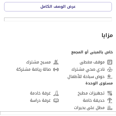
عرض الوصف الكامل
تفاصيل الوحدة:
نوع الوحدة: منزل مزدوج
مزايا
المساحة المبنية: 375 م
خاص بالمبنى أو المجمع
4 غرف نوم
موقف مغطى
مسبح مشترك
4 حمامات
نادي صحي مشترك
صالة رياضة مشتركة
حوض سباحة للأطفال
غرفة ناني بحمام خاص
مستوى الوحدة
تجهيزات مطبخ
غرفة خادمة
تصميم داخلي أنيق مناسب للسكن العائلي الراقي
حديقة خاصة
غرفة دراسة
مطل على بحيرات
توزيع ذكي يفصل بين مناطق المعيشة والاستقبال