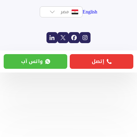
English
مصر
إتصل
واتس آب