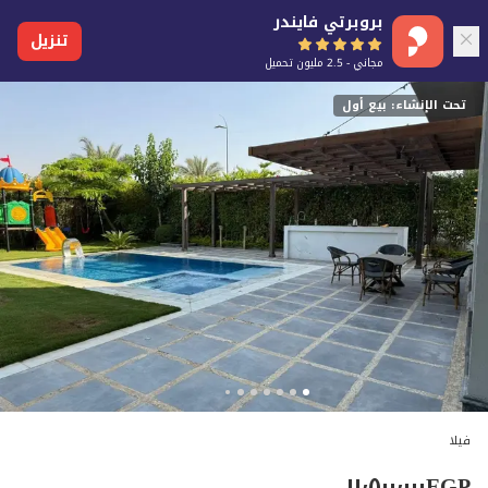
بروبرتي فايندر
تنزيل
مجاني - 2.5 مليون تحميل
تحت الإنشاء: بيع أول
فيلا
١١٬٥٠٠٬٠٠٠
EGP