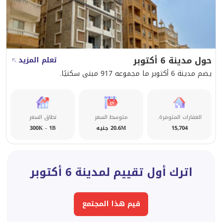
يقع في التوسعات الشرقية بمدينة 6 أكتوبر، منطقة تشهد
نموًا عمرانيًا قويًا وسهولة وصول للمحاور الرئيسية والخدمات،
ما يعزز القيمة السكنية والاستثمارية للوحدة.
حول مدينة 6 أكتوبر
تفاصيل السعر ونظام السداد:
تعلم المزيد
يضم مدينة 6 أكتوبر ما مجموعه 917 مبنى سكنيًا.
السعر المعلن هو قيمة فقط: 11,500,000
خصم مميز في حالة الدفع كاش
العقارات المتوفرة.
متوسط السعر
نطاق السعر
15,704
20.6M جنيه
300K - 1B
أنظمة سداد مرنة تناسب احتياجات مختلفة
اترك أول تقييم لمدينة 6 أكتوبر
للحجز أو معرفة جدول الأقساط كاملًا:
قيم هذا المجتمع