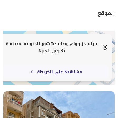
والمساحات الخاصة، مع إحساس دائم بالاتساع والخصوصية.
الموقع
مميزات المشروع:
مساحات خضراء واسعة ولاندسكيب منظم
بيراميدز ووك, وصلة دهشور الجنوبية, مدينة 6
مجتمع سكني هادئ ومتجانس
أكتوبر, الجيزة
فيو مميز يمنح خصوصية كاملة
مشاهدة على الخريطة
خدمات متكاملة للحياة اليومية
نظام أمن وحراسة على مدار الساعة
الموقع: