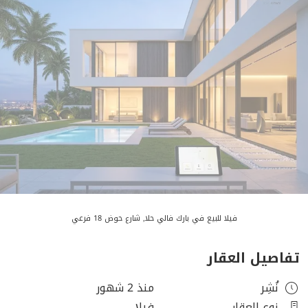
فيلا للبيع في بارك فالي حلا, شارع حوض 18 فرعي
تفاصيل العقار
نُشِر
منذ 2 شهور
نوع العقار
فيلا