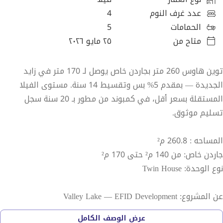
عدد غرف النوم
4
الحمامات
5
متاح من
٢٥ مايو ٢٠٢٦
توين هاوس 260 متر بجاردن خاص يوصل لـ 170 متر في زايد
الجديدة — بمقدم 5% بس وتقسيط 14 سنة. مستوى الفيلا
المستقلة بسعر أقل، في كمبوند من مطور بـ 20 سنة سجل
تسليم موثوق.
المساحه : 260.8 م²
جاردن خاص: من 140 م² حتى 170 م²
نوع الوحدة: Twin House
عن المشروع: Valley Lake — EFID Development
EFID Development بخبرة 20+ سنة ومحفظة تجاوزت 40 مشروع
عرض الوصف الكامل