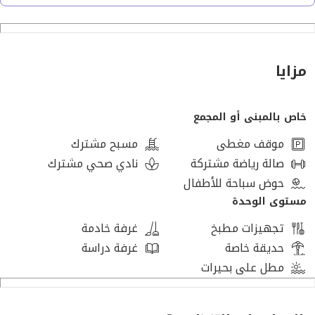
تفاصيل الوحدة:
نوع الوحدة: تاون هاوس
المساحة: 335 متر
مزايا
جاهزة للاستلام الفوري
تصميم مودرن بأفضل تقسيمة
خاص بالمبنى أو المجمع
مميزات الكمبوند:
أمن وحراسة 24 ساعة
موقف مغطى
مسبح مشترك
كاميرات مراقبة وبوابات إلكترونية
صالة رياضة مشتركة
نادي صحي مشترك
مساحات خضراء ولاندسكيب
حوض سباحة للأطفال
نادي اجتماعي ورياضي
مستوى الوحدة
حمامات سباحة
تجهيزات مطبخ
غرفة خادمة
مناطق ألعاب للأطفال
حديقة خاصة
غرفة دراسة
مطاعم وكافيهات
مطل على بحيرات
مناطق تجارية وخدمية
مسارات للمشي وركوب الدراجات