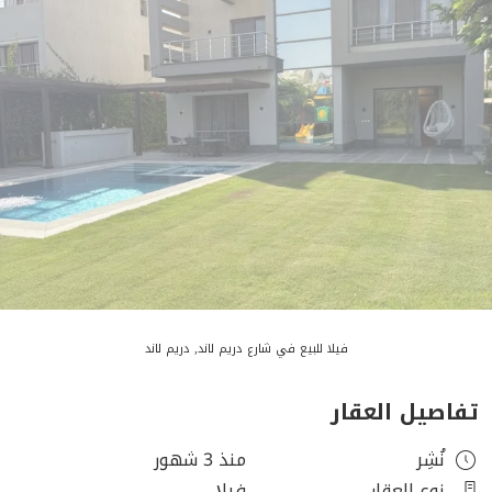
فيلا للبيع في شارع دريم لاند, دريم لاند
تفاصيل العقار
نُشِر
منذ 3 شهور
نوع العقار
فيلا