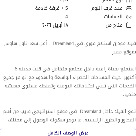
عدد غرف النوم
5
+ غرفة خادمة
الحمامات
4
متاح من
١٨ أبريل ٢٠٢٦
فيلا مودرن استلام فوري في Dreamland – أقل سعر تاون هاوس
بموقع مميز
استمتع بحياة راقية داخل مجتمع متكامل في قلب مدينة 6
أكتوبر، حيث المساحات الخضراء الواسعة والهدوء مع توافر جميع
الخدمات التي تلبي احتياجاتك اليومية وتمنحك مستوى معيشة
متميز.
تقع الفيلا داخل Dreamland، في موقع استراتيجي قريب من أهم
المحاور والطرق الرئيسية، ما يوفر سهولة الوصول إلى مختلف
المناطق الحيوية.
عرض الوصف الكامل