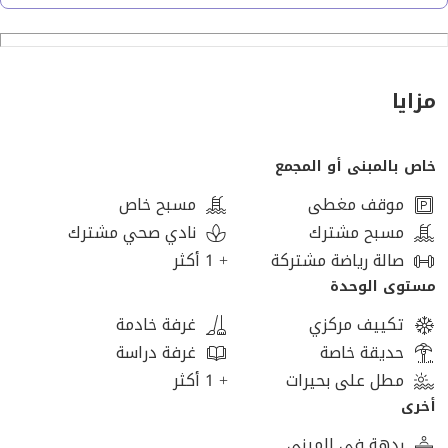
- ريسيبشن
- تراس
اللوكيشن :
مزايا
- دقائق من بيفرلي هيلز والنادي الأهلي
- بالقرب من محور الضبعة المؤدي لروض الفرج ووسط البلد
خاص بالمبنى أو المجمع
- دقائق من الصحراوي المؤدي إلي الإسكندرية
- أمام مطار سفنكس الجديد
موقف مغطى
مسبح خاص
- دقائق من وصلة دهشور وأركان بلازا
مسبح مشترك
نادي صحي مشترك
صالة رياضة مشتركة
+ 1 أكثر
المرافق:
مستوى الوحدة
- منطقة تجارية
تكييف مركزي
غرفة خادمة
- نادي
حديقة خاصة
غرفة دراسة
- حمامات سباحة
مطل على بحيرات
+ 1 أكثر
- تراكات للمشي والعجل
أخرى
- أمن وحراسة
ردهة في المبنى