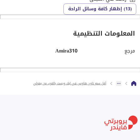
- كاميرات مراقبة
(13) إظهار كافة وسائل الراحة
للتواصل: [تم إخفاء بيانات الاتصال]
المعلومات التنظيمية
مرجع
Amira310
أقل سعر تاون هاوس في ليك ويست بالقرب من بيفرلي