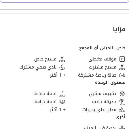
- ريسيبشن
- تراس
اللوكيشن :
مزايا
- دقائق من بيفرلي هيلز والنادي الأهلي
- بالقرب من محور الضبعة المؤدي لروض الفرج ووسط البلد
خاص بالمبنى أو المجمع
- دقائق من الصحراوي المؤدي إلي الإسكندرية
- أمام مطار سفنكس الجديد
موقف مغطى
مسبح خاص
- دقائق من وصلة دهشور وأركان بلازا
مسبح مشترك
نادي صحي مشترك
صالة رياضة مشتركة
+ 1 أكثر
المرافق:
مستوى الوحدة
- منطقة تجارية
تكييف مركزي
غرفة خادمة
- نادي
حديقة خاصة
غرفة دراسة
- حمامات سباحة
مطل على بحيرات
+ 1 أكثر
- تراكات للمشي والعجل
أخرى
- أمن وحراسة
ردهة في المبنى