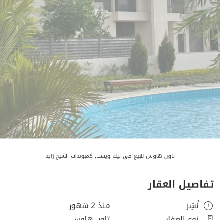
تاون هاوس للبيع في ليك ويست, كمبوندات الشيخ زايد
تفاصيل العقار
نُشِر
منذ 2 شهور
نوع العقار
تاون هاوس