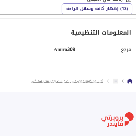
- كاميرات مراقبة
(13) إظهار كافة وسائل الراحة
للتواصل: [تم إخفاء بيانات الاتصال]
المعلومات التنظيمية
مرجع
Amira309
أخر تاون كورنر فوري في ليك ويست بجوار مطار سفنكس