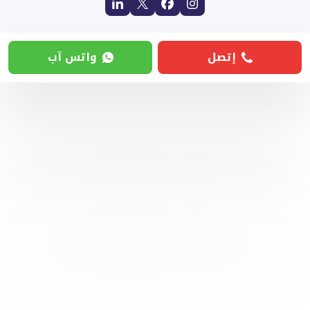
إتصل
واتس آب