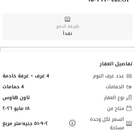
طريقة الدفع
نقداً
تفاصيل العقار
عدد غرف النوم
4 غرف + غرفة خادمة
الحمامات
4 حمامات
نوع العقار
تاون هاوس
متاح من
١٨ مايو ٢٠٢٦
السعر لكل وحدة
٥١٬٩٠٢ جنيه/متر مربع
مساحة