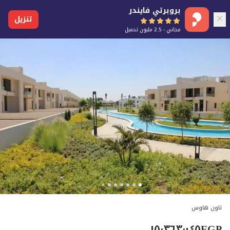
بروبرتي فايندر
تنزيل
مجاني - 2.5 مليون تحميل
تاون هاوس
١٥٬٣٦٣٬٠٤٥
EGP