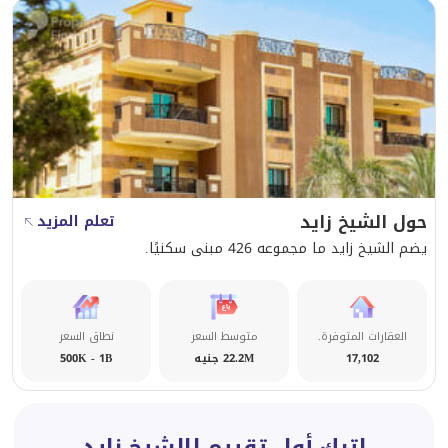
حول الشيخ زايد
تعلم المزيد
يضم الشيخ زايد ما مجموعه 426 مبنى سكنيًا.
العقارات المتوفرة.
متوسط السعر
نطاق السعر
17,102
22.2M جنيه
500K - 1B