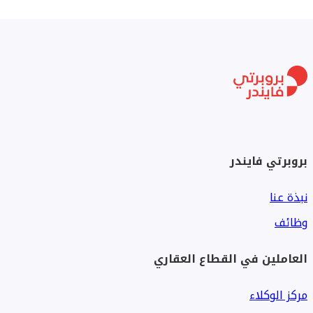
مسارات للمشي والجري
مناطق ترفيهية ومناطق مخصصة للأطفال
خدمات متكاملة
أمن وحراسة 24/7
بروبرتي فايندر
مجتمع سكني راقٍ وخصوصية عالية
نبذة عنا
وظائف
العاملين في القطاع العقاري
مركز الوكلاء