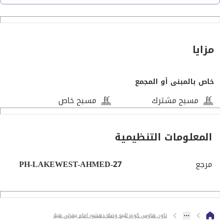
بيفرلي هيلز
تفاصيل الوحدة : 285 متر
4 غرف
مزايا
3 حمام
خاص بالمبنى أو المجمع
مميزات الكمبوند:
مسبح مشترك
مسبح خاص
موقع مميز في الشيخ زايد
المعلومات التنظيمية
بحيرات صناعية ومساحات خضراء واسعة
مرجع
PH-LAKEWEST-AHMED-27
وحدات متنوعة (شقق – تاون هاوس – توين هاوس – فلل
مستقلة)
تصميمات معمارية عصرية
تاون هاوس كورنر للبيع وصلة دهشور امام بيفرلي هيلز