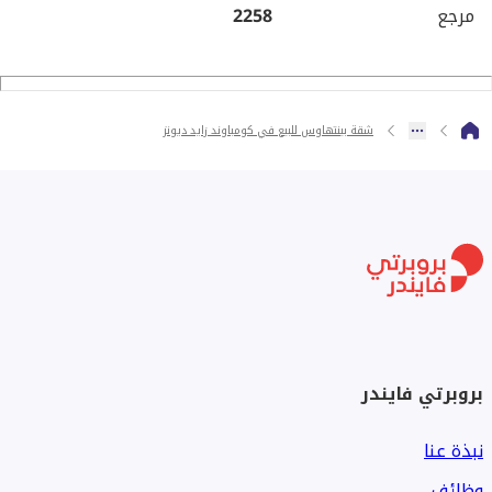
مرجع
2258
شقة بينتهاوس للبيع في كومباوند زايد ديونز
بروبرتي فايندر
نبذة عنا
وظائف