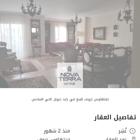
(بنتهاوس (روف للبيع في زايد ديونز, الحي السادس
تفاصيل العقار
نُشِر
منذ 2 شهور
نوع العقار
(بنتهاوس (روف