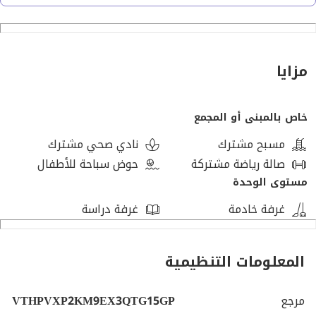
* ليفينج روم
* غرفة غسيل
* 3 غرف نوم (منهم 2 ماستر)
* مطبخ
مزايا
* غرفة مربية بحمام خاص
* حمام ضيوف
خاص بالمبنى أو المجمع
### دور الروف (80 متر مبني):
مسبح مشترك
نادي صحي مشترك
صالة رياضة مشتركة
حوض سباحة للأطفال
* ليفينج روم
مستوى الوحدة
* غرفة نوم
غرفة خادمة
غرفة دراسة
* كيتشنيت
* حمام
* مساحة روف مفتوحة واسعة
المعلومات التنظيمية
**التشطيب:** نصف تشطيب
مرجع
VTHPVXP2KM9EX3QTG15GP