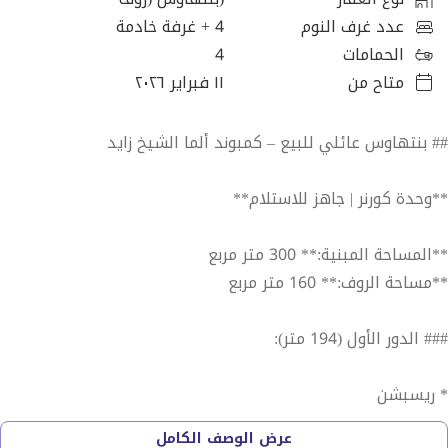
عدد غرف النوم
4
+ غرفة خادمة
الحمامات
4
متاح من
١١ فبراير ٢٠٢٦
## بنتهاوس عائلي للبيع – كمبوند ألما الشيخ زايد
**وحدة كورنر | جاهز للاستلام**
**المساحة المبنية:** 300 متر مربع
**مساحة الروف:** 160 متر مربع
### الدور الأول (194 متر):
* ريسبشن
* غرفة سفرة
عرض الوصف الكامل