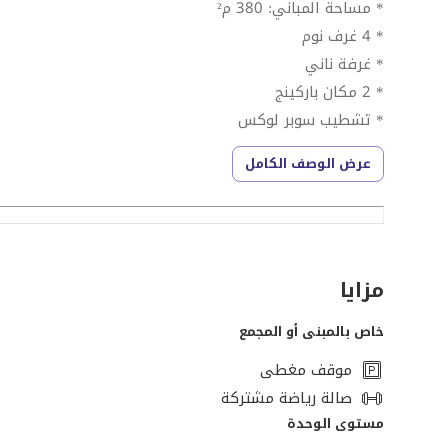
* مساحة المباني: 380 م²
* 4 غرف نوم
* غرفة ناني
* 2 مكان باركينج
* تشطيب سوبر لوكس
عرض الوصف الكامل
المميزات
* موقع ووتر فرونت مميز
* فيو مباشر على البحيرة والمسطحات المائية
مزايا
* تشطيب فاخر
* مساحات واسعة مناسبة للعائلات
خاص بالمبنى أو المجمع
* من أفضل مواقع نيو جيزة
موقف مغطى
* جاهز للسكن
صالة رياضة مشتركة
مستوى الوحدة
السعر