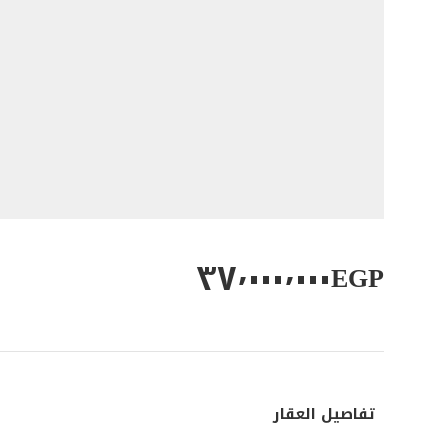
٣٧٬٠٠٠٬٠٠٠
EGP
تفاصيل العقار