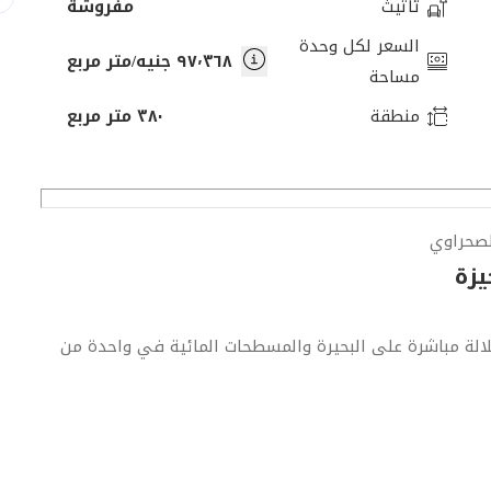
تأثيث
مفروشة
السعر لكل وحدة
٩٧٬٣٦٨ جنيه/متر مربع
مساحة
منطقة
٣٨٠ متر مربع
لصحراوي
يزة
لالة مباشرة على البحيرة والمسطحات المائية في واحدة من