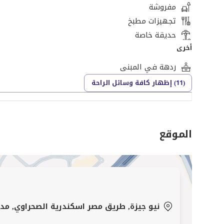
مفروشة
37,000,000 جنيه
تجهيزات مطبخ
حديقة خاصة
للتواصل أو المعاينة
أخرى
ردهة في المبنى
[تم إخفاء بيانات الاتصال]
(11) إظهار كافة وسائل الراحة
شركة الوساطة العقارية: Houses&more
الموقع
نيو جيزة, طريق مصر اسكندرية الصحراوي, مدينة 6 أكتوبر, ال