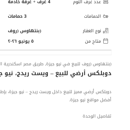
عدد غرف النوم
4 غرف + غرفة خادمة
الحمامات
3 حمامات
نوع العقار
(بنتهاوس (روف
متاح من
٥ يونيو ٢٠٢٦
(بنتهاوس (روف للبيع في نيو جيزة, طريق مصر اسكندرية ا
دوبلكس أرضي للبيع – ويست ريدج، نيو ج
دوبلكس أرضي مميز للبيع داخل ويست ريدج – نيو جيزة، بإط
أفضل مواقع نيو جيزة.
تفاصيل الوحدة