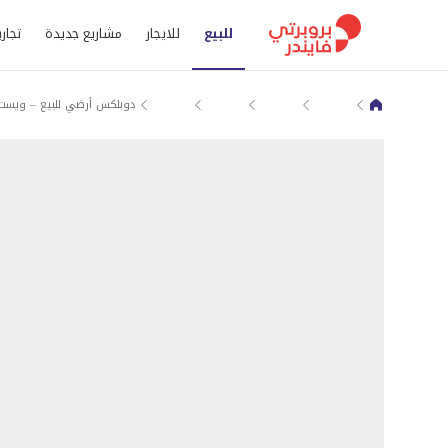
للبيع
للايجار
مشاريع جديدة
تجاري
مدينة 6 أكتوبر
بنتهاوس (روف) للبيع في الجيزة
نيو جيزة
طريق مصر اسكندرية الصحراوي
دوبلكس أرضي للبيع – ويست ر