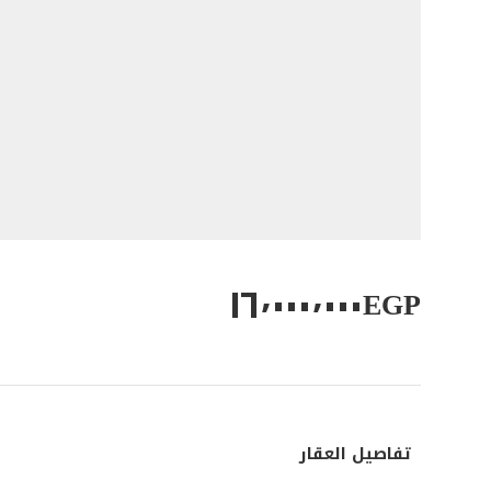
١٦٬٠٠٠٬٠٠٠
EGP
تفاصيل العقار