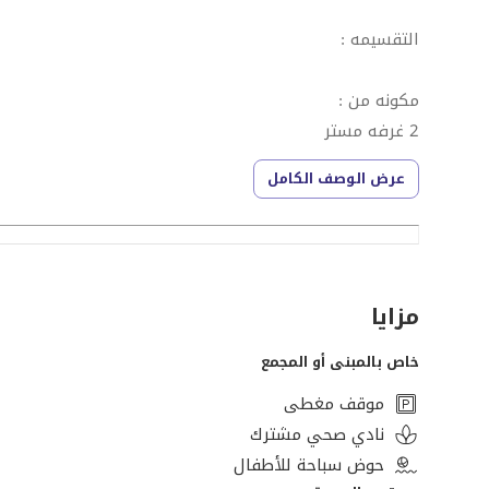
التقسيمه :
مكونه من :
2 غرفه مستر
2 حمام
عرض الوصف الكامل
ريسبشن
مطبخ
تيراس ع فيو بنورامي ع النيل مباشر
مزايا
للتواصل فون + واتساب : [تم إخفاء بيانات الاتصال]
خاص بالمبنى أو المجمع
موقف مغطى
نادي صحي مشترك
حوض سباحة للأطفال