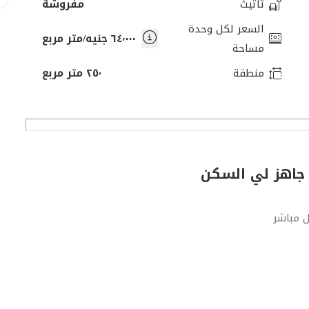
تأثيث
مفروشة
السعر لكل وحدة
٦٤٬٠٠٠ جنيه/متر مربع
مساحة
منطقة
٢٥٠ متر مربع
 مباشر