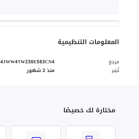
المعلومات التنظيمية
مرجع
44JWW41W230E583CN4
نُشِر
منذ 2 شهور
مختارة لك خصيصًا