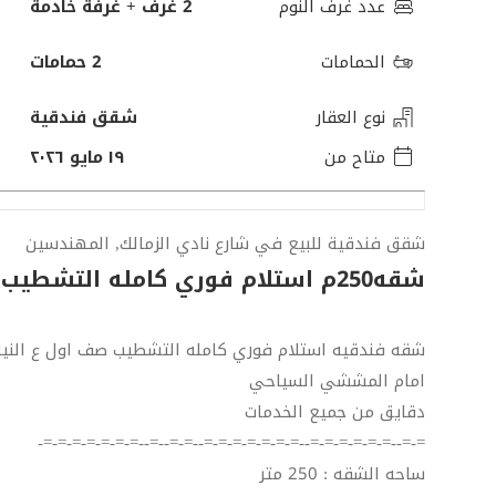
عدد غرف النوم
2 غرف + غرفة خادمة
الحمامات
2 حمامات
نوع العقار
شقق فندقية
متاح من
١٩ مايو ٢٠٢٦
شقق فندقية للبيع في شارع نادي الزمالك, المهندسين
شقه250م استلام فوري كامله التشطيب جاهز لي السكن
شقه فندقيه استلام فوري كامله التشطيب صف اول ع النيل
امام المششي السياحي
دقايق من جميع الخدمات
=-=--=-=-=-=-=-=--=-=-=-=-=-=-=--=-=--=--=-=-=-=-=-=-=-
ساحه الشقه : 250 متر