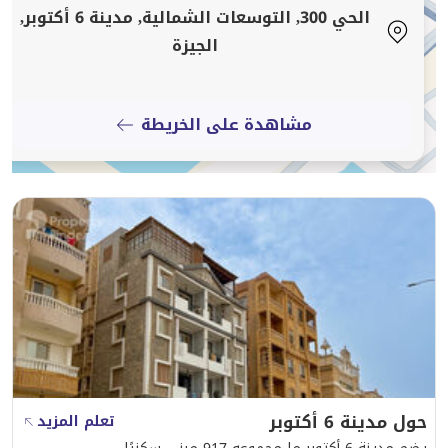
البوليفارد (كمبوند صبا، نيوم أكتوبر، ماونتن فيو شيل أوت)
الحي 300, التوسعات الشمالية, مدينة 6 أكتوبر,
الجيزة
4 دقائق فقط من الطريق الدائري الأوسطي
خلف العمارة مباشرة مسجد الفاروق وعلى بعد 200 متر
مشاهدة على الخريطة
مسجد الكويت
10 دقائق من مول العرب، الممشى السياحي، ومحور جمال
عبد الناصر
10 دقائق من مدينة الشيخ زايد ووصلة دهشور
المميزات
تصميم فاخر وإشراف هندسي يضمن الجودة
حول مدينة 6 أكتوبر
تعلم المزيد