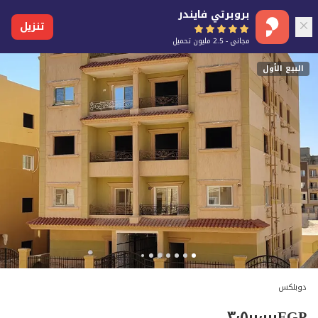
بروبرتي فايندر
تنزيل
مجاني - 2.5 مليون تحميل
البيع الأول
دوبلكس
٣٬٥٠٠٬٠٠٠
EGP