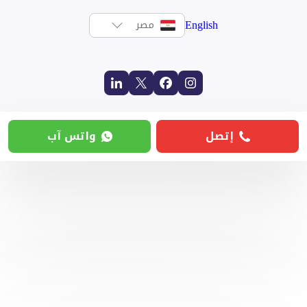
English
مصر
إتصل
واتس آب