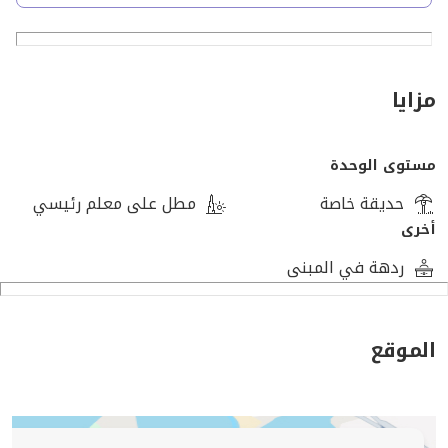
العمارة دبل فيس بواجهة بحرية
الشارع بعرض 24 متر
مزايا
التصميم من مكتب استشاري كبير مع إشراف هندسي كامل
مستوى الوحدة
إمكانية إعادة تقسيم البيزمنت وفق احتياجات المالك
حديقة خاصة
مطل على معلم رئيسي
أخرى
أوراق قانونية سليمة ومدفوعة جدية التصالح
ردهة في المبنى
اشتراك المياه مدفوع حتى نهاية 2025
الموقع
الموقع
موقع استراتيجي بجوار أكبر ميدان يتوسط الكمبوندات وحي