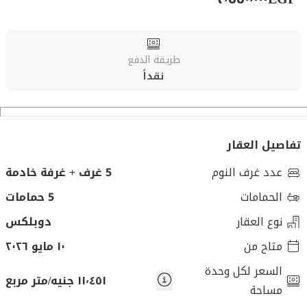
طريقة الدفع
نقداً
تفاصيل العقار
عدد غرف النوم
5 غرف + غرفة خادمة
الحمامات
5 حمامات
نوع العقار
دوبلكس
متاح من
١٠ مايو ٢٠٢٦
السعر لكل وحدة
١١٬٤٥١ جنيه/متر مربع
مساحة