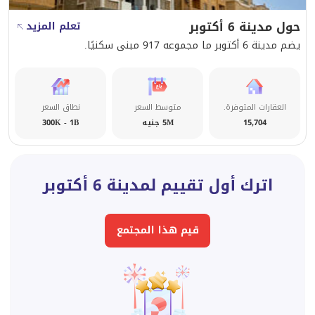
* أوراق قانونية خالصة 100%
حول مدينة 6 أكتوبر
* مدفوع جدية التصالح على البيزمنت
تعلم المزيد
يضم مدينة 6 أكتوبر ما مجموعه 917 مبنى سكنيًا.
موقع وخدمات مميزة:
* دقيقتين من الدائري الأوسطي
العقارات المتوفرة.
متوسط السعر
نطاق السعر
* 7 دقائق لوصلة دهشور والشيخ زايد
15,704
5M جنيه
300K - 1B
* 3 دقائق لمحور جمال عبدالناصر
* دقائق من كل المولات المحيطة بحي البوليفارد
اترك أول تقييم لمدينة 6 أكتوبر
مطلوب: 3 مليون و550 ألف
قيم هذا المجتمع