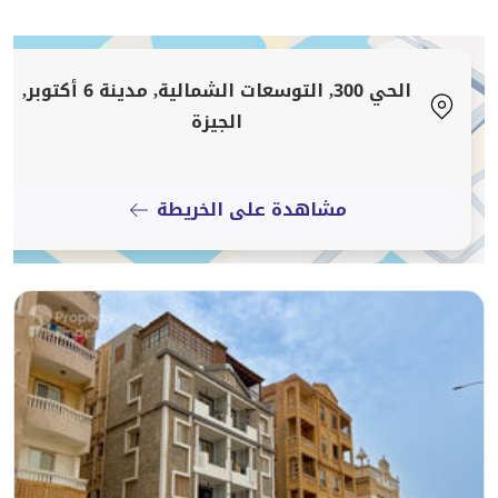
* تصميم معماري وإشراف من مكتب استشاري كبير
* إمكانية إعادة تقسيم البيزمنت حسب احتياجاتك
الحي 300, التوسعات الشمالية, مدينة 6 أكتوبر,
التقسيم الداخلي:
الجيزة
* 5 غرف نوم بمساحات ممتازة
* 2 مطبخ كبير
مشاهدة على الخريطة
* 4 حمام
* 2 ريسيبشن كبير
* ليفينج كبير
* جاردن واسعة تصلح لحمام سباحة وشواية وبرجولة
* لاند سكيب مميز
الموقف القانوني:
* العمارة متسلمة بالكامل للجهاز