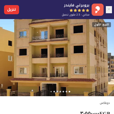
بروبرتي فايندر
تنزيل
مجاني - 2.5 مليون تحميل
البيع الأول
دوبلكس
٣٬٥٥٠٬٠٠٠
EGP