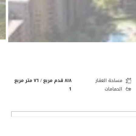
مساحة العقار
٨١٨ قدم مربع / ٧٦ متر مربع
الحمامات
1