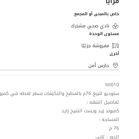
مزايا
خاص بالمبنى أو المجمع
نادي صحي مشترك
مستوى الوحدة
مفروشة جزئيًا
أخرى
حارس أمن
SH010
ستوديو للبيع 76م بالمطبخ والتكيفات بسعر لقطه في كمبوند زد ويست الشيخ زايد
تفاصيل الشقه :
كمبوند زيد ويست الشيخ زايد
المساحه :
76 م
الدور : ثاني