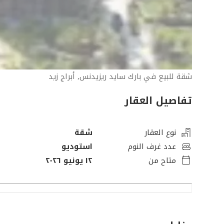
شقة للبيع في بارك سايد ريزيدنس, أبراج زيد
تفاصيل العقار
نوع العقار
شقة
عدد غرف النوم
استوديو
متاح من
١٢ يونيو ٢٠٢٦