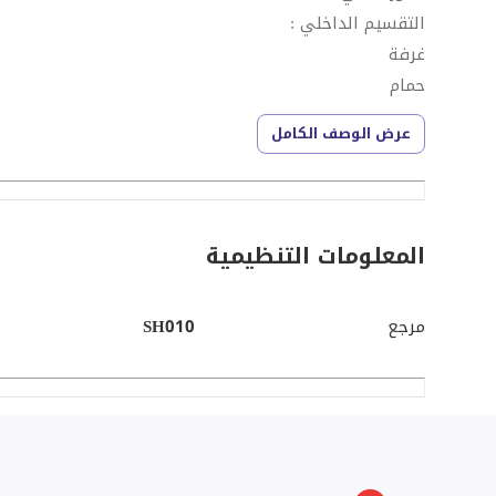
التقسيم الداخلي :
غرفة
حمام
ريسبشن
عرض الوصف الكامل
مطبخ
تشطيب سوبر لوكس
الحاله: بالمطبخ والتكيفات
الاجمالي : 5,545,000
المعلومات التنظيمية
المطلوب : 2,700,000
استلام 2027
مرجع
SH010
الاقساط المتبقيه حتي 2032