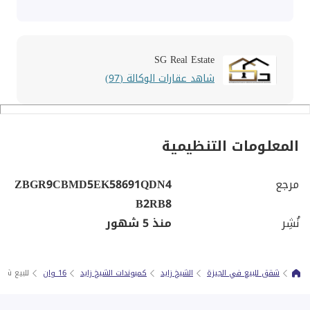
SG Real Estate
شاهد عقارات الوكالة (97)
المعلومات التنظيمية
مرجع
ZBGR9CBMD5EK58691QDN4
B2RB8
نُشِر
منذ 5 شهور
شقق للبيع في الجيزة
الشيخ زايد
كمبوندات الشيخ زايد
16 وان
للبيع شقه 208 متر 3 غرف نوم الترا س