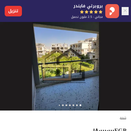
بروبرتي فايندر
تنزيل
مجاني - 2.5 مليون تحميل
شقة
١٨٬٠٠٠٬٠٠٠
EGP