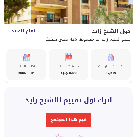
معاصرة دقيقة.
أسقف عالية تسمح بدخول أشعة الشمس
نوافذ وتراسات كبيرة تسمح بتدفق النسيم الطبيعي إلى
الداخل طوال العام
حول الشيخ زايد
تعلم المزيد
تم تصميم الحدائق والتراسات الخاصة لتكون فسيحة ومريحة
يضم الشيخ زايد ما مجموعه 426 مبنى سكنيًا.
تزيد المرتفعات من رؤية الحدائق ذات الطابع الخاص ، وهي
ميزة رائعة للاسترخاء ولعب الأطفال
العقارات المتوفرة.
متوسط السعر
نطاق السعر
17,515
6.6M جنيه
500K - 1B
اترك أول تقييم لالشيخ زايد
قيم هذا المجتمع