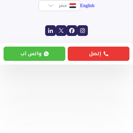
English
مصر
إتصل
واتس آب