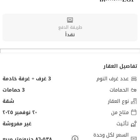
طريقة الدفع
نقداً
تفاصيل العقار
عدد غرف النوم
3 غرف + غرفة خادمة
الحمامات
3 حمامات
نوع العقار
شقة
متاح من
٢٠ نوفمبر ٢٠٢٥
تأثيث
غير مفروشة
السعر لكل وحدة
٨٦٬٥٣٨ جنيه/متر مربع