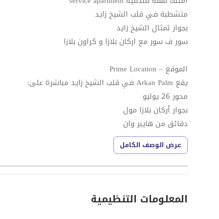
امتلك شقة فندقية service apartment
متشطبة في قلب الشيخ زايد
بجوار تمثال الشيخ زايد
سور ف سور مع اركان بلازا و كراون بلازا
الموقع – Prime Location
يقع Arkan Palm في قلب الشيخ زايد مباشرة على:
محور 26 يوليو
بجوار أركان بلازا مول
دقائق من هايبر وان
أمريكانا بلازا
عرض الوصف الكامل
كراون بلازا
95م
المعلومات التنظيمية
غرفة