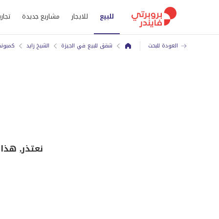
للبيع
للايجار
مشاريع جديدة
تجاري
العودة للبحث
شقق للبيع في الجيزة
الشيخ زايد
كمبوند
نعتذر, هذا شقة للبيع في 205 ار