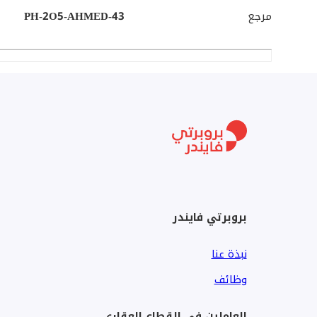
حمام
مرجع
PH-2O5-AHMED-43
وصف المشروع – Arkan Palm
أركان بالم هو مشروع Mixed-Use متكامل يضم:
شقق فندقية
محلات تجارية (Retail)
مكاتب إدارية (Office Spaces)
مطاعم وكافيهات عالمية
مناطق ترفيهية
فندق عالمي (ضمن المراحل الجديدة)
بروبرتي فايندر
وحدات خدمية ومساحات مفتوحة للزوار
نبذة عنا
وظائف
العاملين في القطاع العقاري