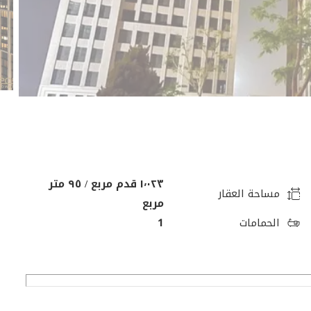
١٬٠٢٣ قدم مربع / ٩٥ متر
مساحة العقار
مربع
الحمامات
1