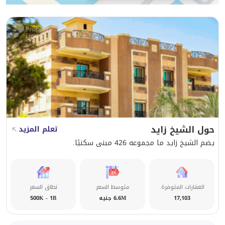
حول الشيخ زايد
تعلم المزيد
يضم الشيخ زايد ما مجموعه 426 مبنى سكنيًا.
العقارات المتوفرة.
متوسط السعر
نطاق السعر
17,103
6.6M جنيه
500K - 1B