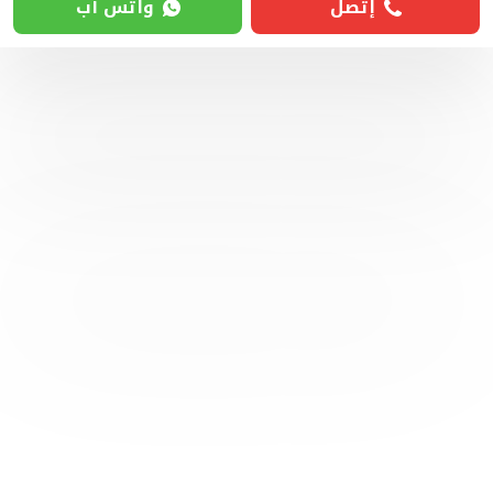
إتصل
واتس آب