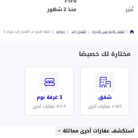
FSF0
نُشِر
منذ 2 شهور
شقق للبيع في الجيزة
الشيخ زايد
ريوايه
شقة للبيع ف الشيخ زايد بجوار هايبر 1 ع النز
مختارة لك خصيصًا
شقق
3 غرفة نوم
١٠٬٧١٦ عقارات أخرى
٧٬٢٠٢ عقارات أخرى
استكشف عقارات أخرى مماثلة