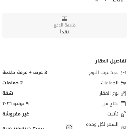
طريقة الدفع
نقداً
تفاصيل العقار
عدد غرف النوم
3 غرف + غرفة خادمة
الحمامات
2 حمامات
نوع العقار
شقة
متاح من
٩ يونيو ٢٠٢٦
تأثيث
غير مفروشة
السعر لكل وحدة
٣٠٬٠٠٠ جنيه/متر مربع