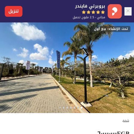
بروبرتي فايندر
تنزيل
مجاني - 2.5 مليون تحميل
تحت الإنشاء: بيع أول
شقة
٦٬٠٠٠٬٠٠٠
EGP