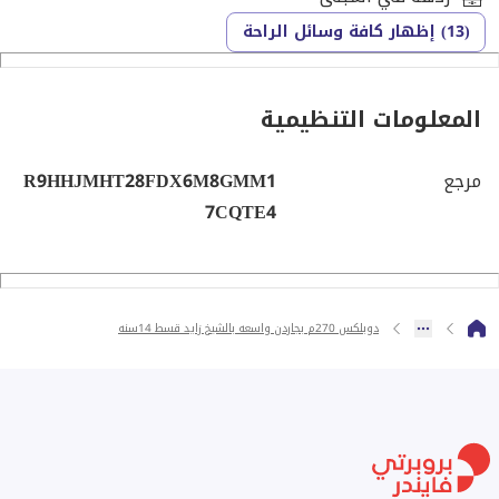
(13) إظهار كافة وسائل الراحة
المعلومات التنظيمية
مرجع
R9HHJMHT28FDX6M8GMM1
7CQTE4
دوبلكس 270م بجاردن واسعه بالشيخ زايد قسط 14سنه