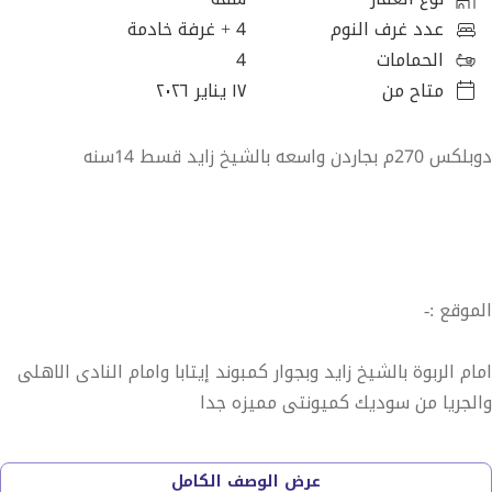
عدد غرف النوم
4
+ غرفة خادمة
الحمامات
4
متاح من
١٧ يناير ٢٠٢٦
دوبلكس 270م بجاردن واسعه بالشيخ زايد قسط 14سنه
الموقع :-
امام الربوة بالشيخ زايد وبجوار كمبوند إيتابا وامام النادى الاهلى
والجريا من سوديك كميونتى مميزه جدا
• يمكنك الوصول بسهولة من طريق وصلة دهشور الى الكمبوند
عرض الوصف الكامل