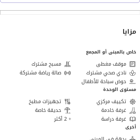
• يقترب طريق الاسكندرية الصحراوى
• يقترب من محور 26 يوليو
مزايا
• المسافة من أركان بلازا مسافة قصيرة.
خاص بالمبنى أو المجمع
موقف مغطى
مسبح مشترك
بكمبوند IVOIRE
نادي صحي مشترك
صالة رياضة مشتركة
السعر المذكور له تكملة اقساط
حوض سباحة للأطفال
مستوى الوحدة
تكييف مركزي
تجهيزات مطبخ
غرفة خادمة
حديقة خاصة
غرفة دراسة
+ 2 أكثر
أخرى
ردهة في المبنى