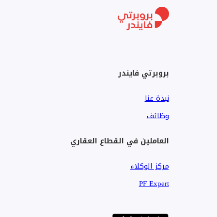
• باركينج خاص للسيارات
________________________________________________
بروبرتي فايندر
السعر: 6,750,000 مليون جنيه
نبذة عنا
_________________________________________________
وظائف
لمزيد من التفاصيل : [تم إخفاء بيانات الاتصال]
العاملين في القطاع العقاري
________________________________________________
مركز الوكلاء
PF Expert
نبذة عن الحي الثامن – الشيخ زايد: