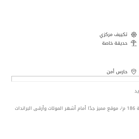
تكييف مركزي
حديقة خاصة
حارس أمن
يد
شقة فندقية كاملة الفرش بمساحة 160 م² مع حديقة خاصة 186 م²، موقع مميز جدًا أمام أشهر المولات وأرقى البراندات