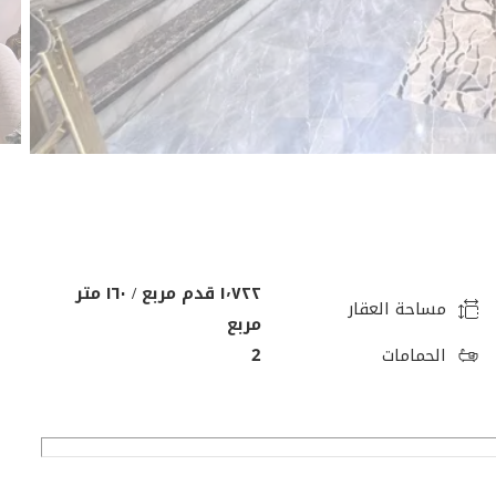
١٬٧٢٢ قدم مربع / ١٦٠ متر
مساحة العقار
مربع
الحمامات
2