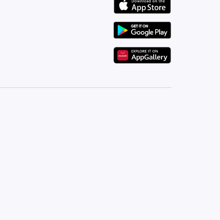
من أرقى وأهدى أحياء الشيخ زايد، يتميز بقربه من أهم الم
السريعة، مما يجعله اختيار مثالي للسكن