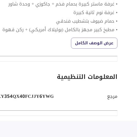
• غرفة ماستر كبيرة بحمام فخم + جاكوزي + وحدة شاور
• غرفة نوم ثانية كبيرة
• حمام ضيوف بتشطيب فندقي
• مطبخ كبير مجهز بالكامل (بوليلاك أمريكي) + ركن قهوة
• ريسبشن كامل الفرش (كنبة فيرساتشي + سفرة كبيرة)
عرض الوصف الكامل
• تكييفات Carrier في جميع أنحاء الشقة
• شاشات LG
• جميع الفرش بضمان 5 سنوات
المعلومات التنظيمية
الحديقة:
• مزروعة بالكامل
مرجع
KY354QX40FCJJY6YWG
• منطقة BBQ
• جلسات وبرجولة
• كاميرات مراقبة + إنترنت
مميزات إضافية: