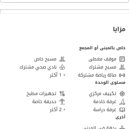
مساحة الوحدة. 144م
مكونه من ( ريسيبشن + 3 غرف + 3 حمامات )
مزايا
بحري فيو لاند سكيب و مسطحات مائية
خاص بالمبنى أو المجمع
لاول مرة سمارت كمبوند بالشيخ زايد
موقف مغطى
مسبح خاص
للتواصل [تم إخفاء بيانات الاتصال]
مسبح مشترك
نادي صحي مشترك
صالة رياضة مشتركة
+ 1 أكثر
مستوى الوحدة
تكييف مركزي
تجهيزات مطبخ
غرفة خادمة
حديقة خاصة
غرفة دراسة
+ 2 أكثر
أخرى
ردهة في المبنى