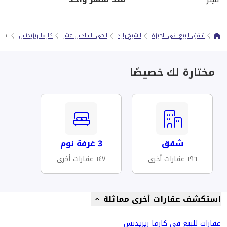
شقق للبيع في الجيزة
الشيخ زايد
الحي السادس عشر
كارما ريزيدنس
استثمر بمقدم
مختارة لك خصيصًا
شقق
3 غرفة نوم
١٩٦ عقارات أخرى
١٤٧ عقارات أخرى
استكشف عقارات أخرى مماثلة
عقارات للبيع في كارما ريزيدنس