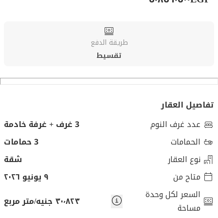
طريقة الدفع
تقسيط
تفاصيل العقار
عدد غرف النوم
3 غرف + غرفة خادمة
الحمامات
3 حمامات
نوع العقار
شقة
متاح من
٩ يونيو ٢٠٢٦
السعر لكل وحدة
٣٠٬٨٢٣ جنيه/متر مربع
مساحة