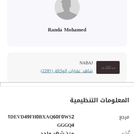
Randa Mohamed
NABAJ
شاهد عقارات الوكالة (2281)
المعلومات التنظيمية
مرجع
1DEVD49FH0BXAQ60F0WS2
GGGQ4
نُشِر
منذ شهر واحد