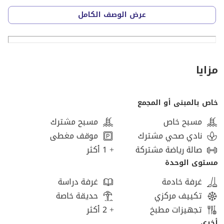
- منطقة الثورة الخضراء
عرض الوصف الكامل
- طريق مصر اسكندرية الصحراوي
- بالقرب من داندي مول
- دقيقتين من هايبر وان
- 5 دقايق من محور 26 يوليو
مزايا
الكمبوند فى منطقة حيوية جدا وجنبك كل حاجة من مولات
خاص بالمبنى أو المجمع
ومدارس وجامعات وطرق رئييسة
مسبح خاص
مسبح مشترك
كمان الكمبوند فية كل الخدمات والمميزات اللى ممكن
نادي صحي مشترك
موقف مغطى
تحتاجها فمش هتحتاج تطلع برة
صالة رياضة مشتركة
+ 1 أكثر
مستوى الوحدة
امتلك بمقدم 700 الف وقسط ع اطول فترة سداد من غير اي
غرفة خادمة
غرفة دراسة
فوايد
تكييف مركزي
حديقة خاصة
تجهيزات مطبخ
+ 2 أكثر
كمان فى خصم كويس جدا فى حالة الكاش
أخرى