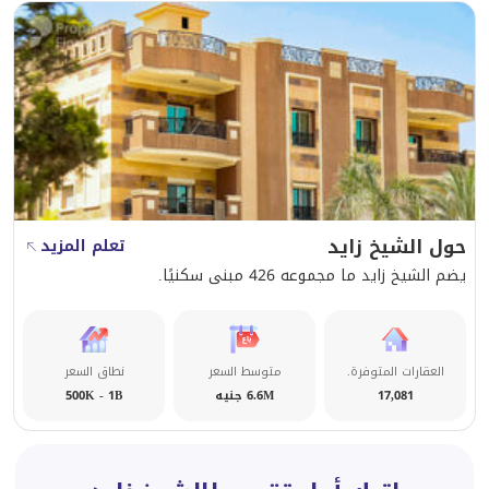
حول الشيخ زايد
تعلم المزيد
يضم الشيخ زايد ما مجموعه 426 مبنى سكنيًا.
العقارات المتوفرة.
متوسط السعر
نطاق السعر
17,081
6.6M جنيه
500K - 1B