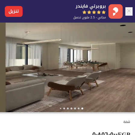
بروبرتي فايندر
تنزيل
مجاني - 2.5 مليون تحميل
شقة
٥٬٨٥٦٬٥٠٠
EGP