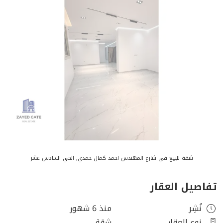
شقة للبيع في شارع المهندس احمد كمال حمدي, الحي السادس عشر
تفاصيل العقار
نُشِر
منذ 6 شهور
نوع العقار
شقة