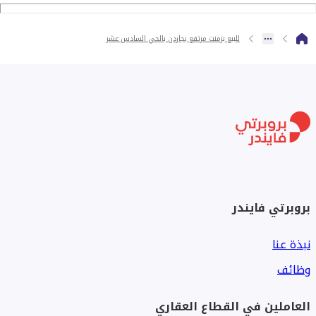
أدوات صحية ديورافيت (تواليت معلق + أحواض)
أرضيات بورسلين
حماية حديد على جميع الشبابيك
للبيع بزمنت مرتفع بجاردن بالحي السادس عشر
تأسيس 5 تكييفات
أسقف فلات جبس بورد مودرن بالكامل
السعر:
7,000,000 جنيه
قابل للتفاوض
بروبرتي فايندر
نبذة عنا
وظائف
العاملين في القطاع العقاري