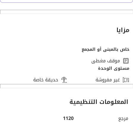
أول سكن
مدخل خاص تشطيب رخام
المساحة الداخلية: 230 متر
مساحة الجاردن: 130 متر
مزايا
التقسيم الداخلي:
خاص بالمبنى أو المجمع
3 غرف نوم (منهم غرفة ماستر)
3 حمامات
موقف مغطى
ريسبشن 3 قطع
مستوى الوحدة
مطبخ بمساحة كبيرة
غير مفروشة
حديقة خاصة
مميزات إضافية:
عداد كهرباء 3 فاز
المعلومات التنظيمية
عداد غاز طبيعي
عداد مياه
مرجع
1120
شلال مياه مودرن بالجاردن