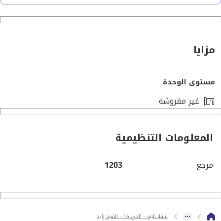
التشطيب والمواصفات:
تجاليد خشبية قيمة
أبواب غرف خشب طبيعي تقيل
نوافذ مؤمّنة بالحديد
مزايا
جاهزة للاستلام الفوري (بدون فرش)
عداد مياه + عداد كهرباء
مستوى الوحدة
موقع هادئ وقريب من أماكن الخدمات والجذب
غير مفروشة
المعلومات التنظيمية
مرجع
1203
شقة للبيع – الحي 16 – الشيخ زايد