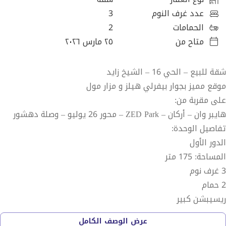
عدد غرف النوم
3
الحمامات
2
متاح من
٢٥ مارس ٢٠٢٦
شقة للبيع – الحي 16 – الشيخ زايد
موقع مميز بجوار بيفرلي هيلز و مزار مول
على مقربة من:
هايبر وان – أركان – ZED Park – محور 26 يوليو – وصلة دهشور
تفاصيل الوحدة:
الدور الأول
المساحة: 175 متر
3 غرف نوم
2 حمام
ريسيبشن كبير
بلكونة أمامية تطل على حديقة كبيرة / فيو مفتوح
عرض الوصف الكامل