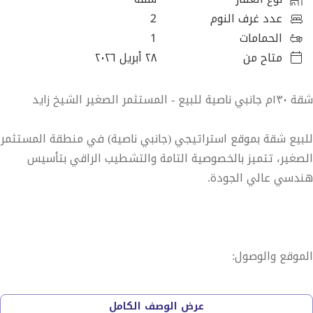
عدد غرف النوم
2
الحمامات
1
متاح من
٢٨ أبريل ٢٠٢٦
شقة ١٣٠م جانبي ناصية للبيع - المستثمر الصغير الشيخ زايد
للبيع شقة بموقع استراتيجي (جانبي ناصية) في منطقة المستثمر
الصغير، تتميز بالخصوصية التامة والتشطيب الراقي بتأسيس
هندسي عالي الجودة.
الموقع والوصول:
٣ دقائق من هايبر وان ومدخل زايد ١.
عرض الوصف الكامل