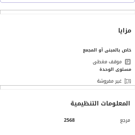
٥ دقائق من مول العرب وميدان جهينة.
مزايا
خاص بالمبنى أو المجمع
٤ دقائق من جامعة القاهرة (فرع الشيخ زايد).
موقف مغطى
مستوى الوحدة
غير مفروشة
٧ دقائق من محور ٢٦ يوليو.
المعلومات التنظيمية
مرجع
2568
مواصفات الشقة: