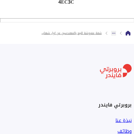
4EC3C
شقة مفروشة للبيع بالمهندسين من اول شهاب
بروبرتي فايندر
نبذة عنا
وظائف