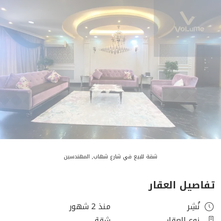
شقة للبيع في شارع شهاب, المهندسين
تفاصيل العقار
نُشِر
منذ 2 شهور
نوع العقار
شقة