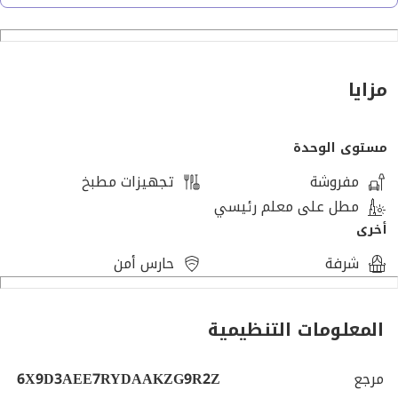
مسجلة
حصة بالارض
اماكن مخصصة للركنات
للتواصل
مزايا
[تم إخفاء بيانات الاتصال]
مستوى الوحدة
مفروشة
تجهيزات مطبخ
مطل على معلم رئيسي
أخرى
شرفة
حارس أمن
المعلومات التنظيمية
مرجع
6X9D3AEE7RYDAAKZG9R2Z