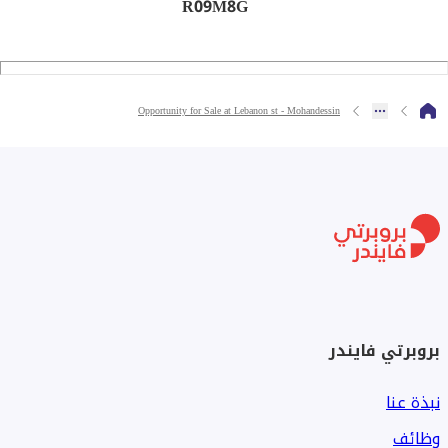
R09M8G
Opportunity for Sale at Lebanon st - Mohandessin
بروبرتي فايندر
نبذة عنا
وظائف