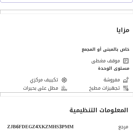
Sold fully furnished, Including all furniture, ACs, and kitchen
appliances.
Sold as is, exactly as shown (including paintings)
مزايا
Asking Price: 15,000,000 EGP +1.5% buyer commission
خاص بالمبنى أو المجمع
موقف مغطى
مستوى الوحدة
مفروشة
تكييف مركزي
تجهيزات مطبخ
مطل على بحيرات
المعلومات التنظيمية
مرجع
ZJB6FDEGZ4XKZMHS3PMM