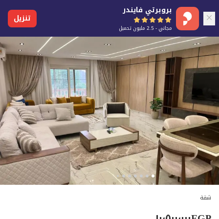
بروبرتي فايندر
تنزيل
مجاني - 2.5 مليون تحميل
شقة
١٠٬٥٠٠٬٠٠٠
EGP