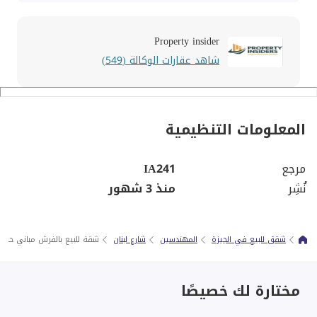
Property insider
شاهد عقارات الوكالة (549)
المعلومات التنظيمية
مرجع
IA241
نُشِر
منذ 3 شهور
شقق للبيع في الجيزة
المهندسين
شارع لبنان
شقة للبيع بالفرش مباني حديثة 250م شارع لب
مختارة لك خصيصًا