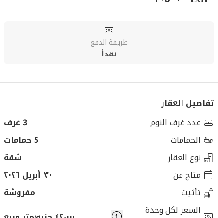
طريقة الدفع
نقداً
تفاصيل العقار
عدد غرف النوم
3 غرف
الحمامات
5 حمامات
نوع العقار
شقة
متاح من
٣٠ أبريل ٢٠٢٦
تأثيث
مفروشة
السعر لكل وحدة
٤٢٬٠٠٠ جنيه/متر مربع