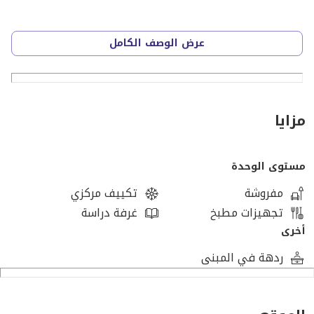
المميزات:
عرض الوصف الكامل
- واجهة امامية .
- مباني 2015 .
- البيع شامل الفرش كامل .
- خطوات من شارع لبنان .
مزايا
- خطوات من شارع شهاب .
- حصه في الأرض .
مستوى الوحدة
- قابلة للتسجيل شهر عقاري .
- بجوار أرقى البراندات والمطاعم والكافيهات.
مفروشة
تكييف مركزي
- تشطيب الترا سوبر لوكس.
تجهيزات مطبخ
غرفة دراسة
- بواب .
أخرى
- انترنت .
ردهة في المبنى
- عداد كهرباء كارت .
----------------------