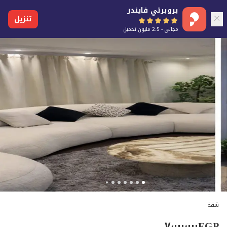
بروبرتي فايندر
تنزيل
مجاني - 2.5 مليون تحميل
شقة
٧٬٠٠٠٬٠٠٠
EGP