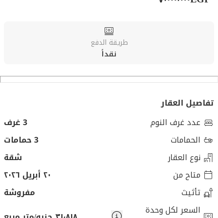
طريقة الدفع
نقداً
تفاصيل العقار
عدد غرف النوم
3 غرف
الحمامات
3 حمامات
نوع العقار
شقة
متاح من
٢٠ أبريل ٢٠٢٦
تأثيث
مفروشة
السعر لكل وحدة
٣١٬٨١٨ جنيه/متر مربع