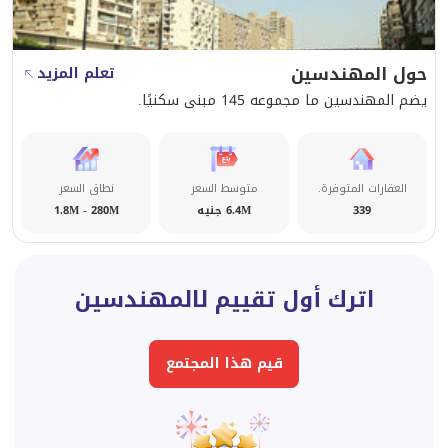
حول المهندسين
تعلم المزيد
يضم المهندسين ما مجموعه 145 مبنى سكنيًا.
العقارات المتوفرة.
متوسط السعر
نطاق السعر
339
6.4M جنيه
1.8M - 280M
اترك أول تقييم لالمهندسين
قيم هذا المجتمع