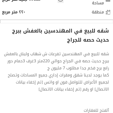
مساحة
منطقة
٢٢٠ متر مربع
شقه للبيع في المهندسين بالعفش ببرج
حديث حصه للجراج
شقه للبيع في المهندسين تفرعات ش شهاب ولبنان بالعفش
ببرج حديث حصه في الجراج حوالي 220متر 3غرف 3حمام دور
رابع برج فخم جدا مطلوب 7 مليون ج
كما يوجد لدينا شقق ومقرات إداري جميع المساحات وتصلح
لجميع الأعراض للتواصل فون او واتس [تم إخفاء بيانات
الاتصال] او رقم [تم إخفاء بيانات الاتصال]
آلفتح للعقارات