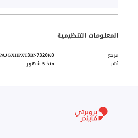
المعلومات التنظيمية
مرجع
PAJGXHPXT3BN7320K0
نُشِر
منذ 5 شهور