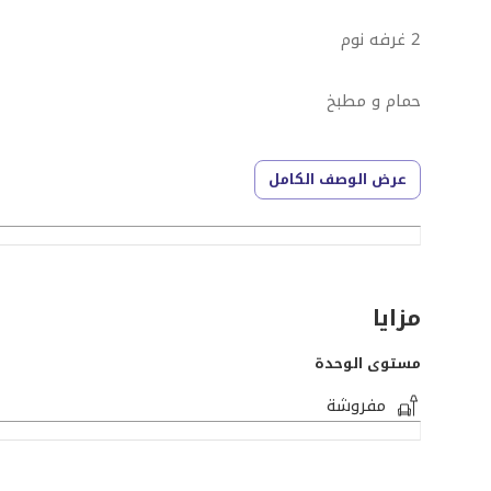
2 غرفه نوم
حمام و مطبخ
ريسبشن // بلكونه
عرض الوصف الكامل
اماميه
الدور 11 وليس الاخير // 2 اسانسير
مزايا
مدخل شيك // حارس 24 ساعه
مستوى الوحدة
مفروشة
العماره مسجله شهر عقاري // حصه بالارض
البيع شامل الفرش والأجهزة