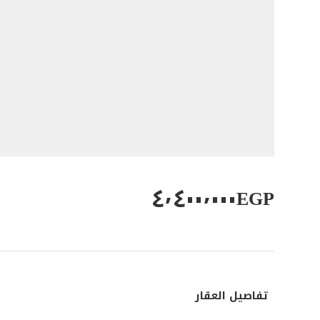
٤٬٤٠٠٬٠٠٠
EGP
تفاصيل العقار