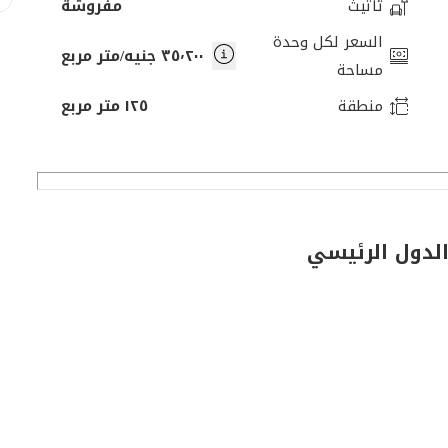
تأثيث
مفروشة
السعر لكل وحدة
٣٥٬٢٠٠ جنيه/متر مربع
مساحة
منطقة
١٢٥ متر مربع
لدول الرئيسي