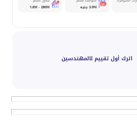
رات المتوفرة.
متوسط السعر
نطاق السعر
3.9M جنيه
1.8M - 280M
اترك أول تقييم لالمهندسين