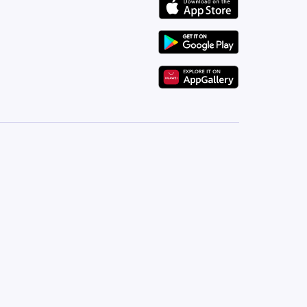
-العقار عبارة 14 دور كل دور به شقتين
)
-حالة التشطيب ( ممتازة و لا تحتاج اى تجديدات )
-جاهزة للسكن فورا
-مدخل العقار كبير و فخم