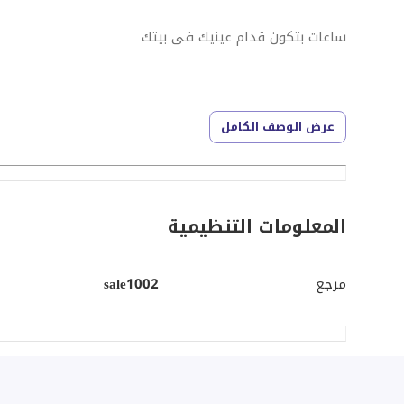
ساعات بتكون قدام عينيك فى بيتك
عرض الوصف الكامل
تخيل تبدا يومك على تراس مساحته 40 م قدامك النيل باطلالة بانورامية تخلى يومك كله راحة نفسية
المعلومات التنظيمية
مرجع
sale1002
-للبيع شقة صف اول على النيل بالجيزة
مساحة الشقة 450 م
-الحيزات المعمارية