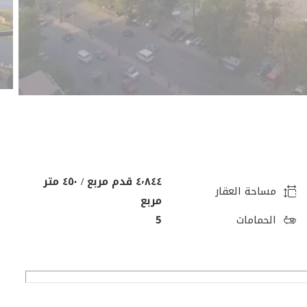
٤٬٨٤٤ قدم مربع / ٤٥٠ متر
مساحة العقار
مربع
الحمامات
5