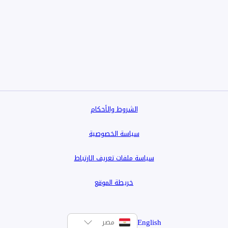
-الشقة امامية و لها اطلاله بانورامية على النيل من الريسبشن و لها اطلاله جزئية على النيل لعدد 2 غرفة نوم و المطبخ
الشروط والأحكام
سياسة الخصوصية
سياسة ملفات تعريف الارتباط
خريطة الموقع
English
مصر