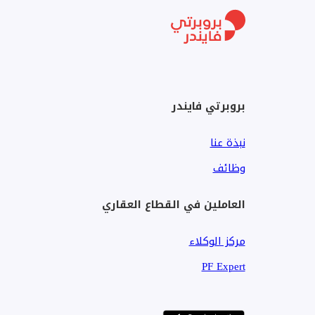
*عدد 4 غرف نوم ماستر ( جميع غرف النوم ملحق بها حمام )
*الريسبشن مكون من 4 حيزات مفروشة
*حمام ضيوف
*صالة داخلية للمعيشة
*تراس كبير على النيل مساحته 40 م
بروبرتي فايندر
*مطبخ كبير بكامل الاجهزة
نبذة عنا
-موقع استراتيجى قريبة من كل مكان فى مصر
وظائف
العاملين في القطاع العقاري
السياحية ( الاهرامات – المتحف المصرى الكبير )
مركز الوكلاء
PF Expert
-كاملة المرافق