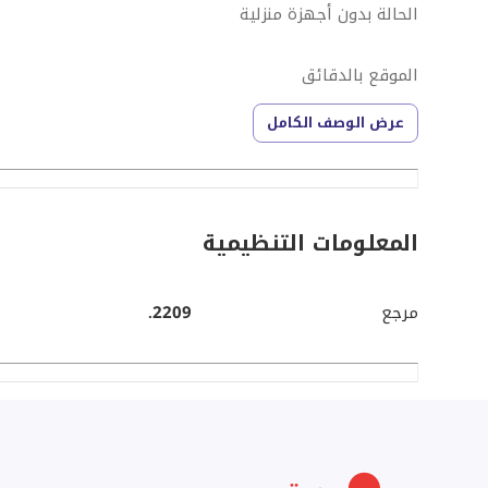
الحالة بدون أجهزة منزلية
الموقع بالدقائق
دقيقتان من محور جمال عبد الناصر
عرض الوصف الكامل
5 دقائق من مول العرب
5 دقائق من ميدان جهينة
10 دقائق من وصلة دهشور
المعلومات التنظيمية
مرجع
2209.