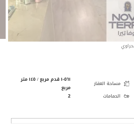
حراوي
١٬٥٦١ قدم مربع / ١٤٥ متر
مساحة العقار
مربع
الحمامات
2