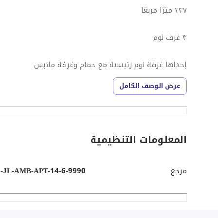
٢٣٧ مترًا مربعًا
٣ غرف نوم
إحداها غرفة نوم رئيسية مع حمام وغرفة ملابس
عرض الوصف الكامل
خزائن مطبخ
غرفة مربية مع حمام
المعلومات التنظيمية
استقبال
موقف سيارة
مرجع
-JL-AMB-APT-14-6-9990
غرفة سائق
السعر المطلوب:
٢٢,٠٠٠,٠٠٠ جنيه مصري