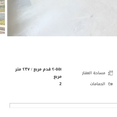
٢٬٥٥١ قدم مربع / ٢٣٧ متر
مساحة العقار
مربع
الحمامات
2