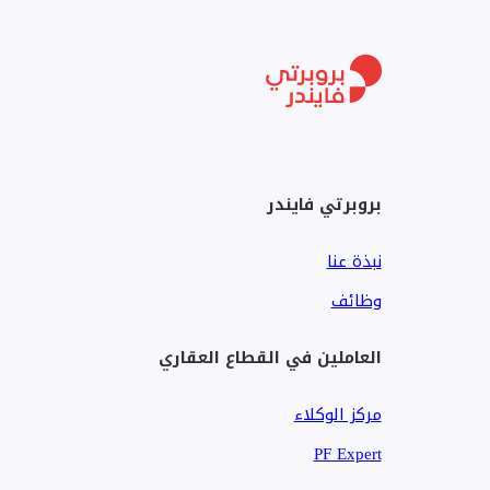
================================================
ري/ماكس المهاجر، أحد مكاتب ري/ماكس في مصر، شركة را
الوساطة العقارية، وتضم فريقًا من مستشاري التسويق العق
= ...
بروبرتي فايندر
نبذة عنا
وظائف
العاملين في القطاع العقاري
مركز الوكلاء
PF Expert