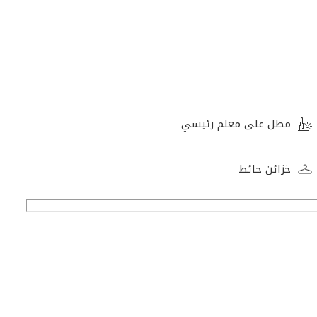
مطل على معلم رئيسي
خزائن حائط