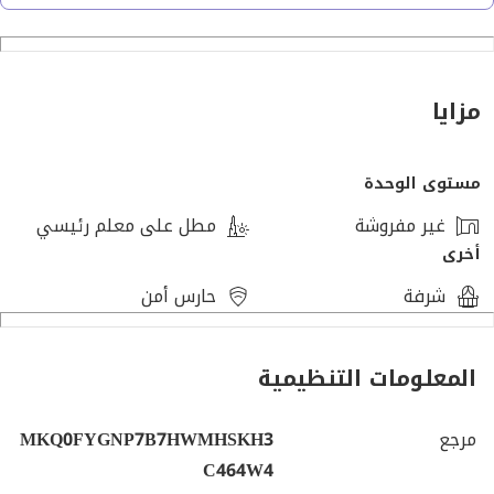
غرفة معيشة
مطيخ
تراس
رووف
مزايا
استديو برووف يطل علي اللاند سكيب
و رووف خلفي
مستوى الوحدة
باكيه جراج
مخزن بالجراج.
غير مفروشة
مطل على معلم رئيسي
الدورين علي موقع متميز و متشطبين بالمطابخ و الدرسينج و
أخرى
داخل غاز طبيعي
شرفة
حارس أمن
نوع التشطيب: كامل التشطيب
المعلومات التنظيمية
جاهزة للاستلام الفورى.
مرجع
MKQ0FYGNP7B7HWMHSKH3
كاش
C464W4