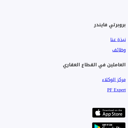
منطقة تجارية وهايبر ماركت
مطاعم وكافيهات
بروبرتي فايندر
أمن وحراسة 24 ساعة
نبذة عنا
تفاصيل السعر والسداد:
وظائف
مقدم 3,000,000 جنيه
تقسيط حتى 4 سنوات
العاملين في القطاع العقاري
مركز الوكلاء
اختيار مناسب للي عايز سكن جاهز بموقع قوي وقيمة مستقرة
في قلب الشيخ زايد.
PF Expert
[تم إخفاء بيانات الاتصال]