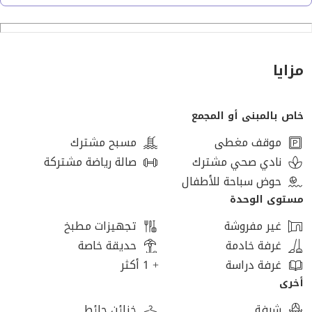
حديقة خاصة: 65 متر
3 غرف نوم
مزايا
2 حمام
خاص بالمبنى أو المجمع
تشطيب كامل
موقف مغطى
مسبح مشترك
استلام فوري
نادي صحي مشترك
صالة رياضة مشتركة
حوض سباحة للأطفال
الموقع:
مستوى الوحدة
غير مفروشة
تجهيزات مطبخ
بجوار مول العرب مباشرة
غرفة خادمة
حديقة خاصة
غرفة دراسة
+ 1 أكثر
قريب من محور 26 يوليو
أخرى
شرفة
خزائن حائط