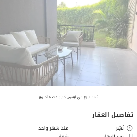
شقة للبيع في أبهى, كمبوندات 6 أكتوبر
تفاصيل العقار
نُشِر
منذ شهر واحد
نوع العقار
شقة