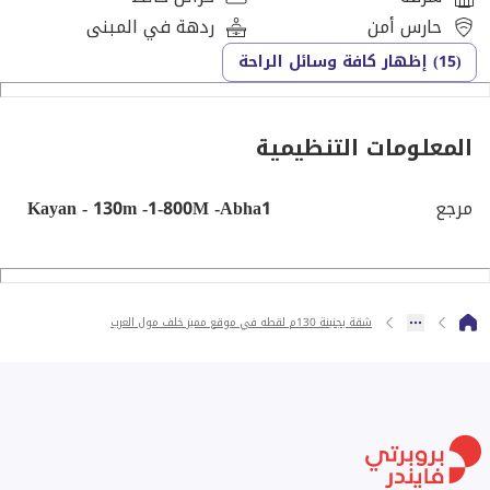
دقائق من وصلة دهشور والطريق الصحراوي
حارس أمن
ردهة في المبنى
(15) إظهار كافة وسائل الراحة
بالقرب من أركان بلازا، كابيتال بيزنس بارك
قريب من ميدان جهينة ومطار سفنكس الدولي
المعلومات التنظيمية
الخدمات داخل الكمبوند:
مرجع
Kayan - 130m -1-800M -Abha1
مساحات خضراء وبحيرات صناعية
2 حمام سباحة وممشى سياحي
شقة بجنينة 130م لقطه في موقع مميز خلف مول العرب
كيدز إريا وملاعب (كرة قدم – تنس)
نادي صحي واجتماعي وجيم مجهز