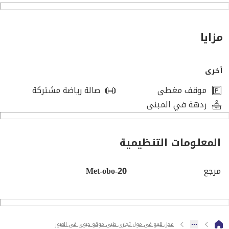
الأسعار
سعر المتر يبدأ من 80,000 جنيه
أنظمة السداد
مزايا
مقدم 25%
الكود Met-obo-20
أخرى
برجاء التواصل تليفونيا لسرعه الرد علي الرقم 01114411523
موقف مغطى
صالة رياضة مشتركة
تقسيط حتى 4 سنوات
ردهة في المبنى
الاستلام 2028
المعلومات التنظيمية
مرجع
Met-obo-20
محل للبيع فى مول تجارى طبى موقع حيوى فى العبور