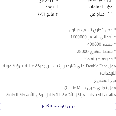
الحمامات
لا يوجد
متاح من
٣ مايو ٢٠٢٦
* محل تجاري 20 م دور اول
* أجمالي السعر 1600000
* مقدم 400000
* قسط شهري 25000
* وديعه صيانه 8%
مول Double Face على شارعين رئيسيين (حركة عالية + رؤية قوية
للوحدات)
نوع المشروع
مول تجاري طبي (Clinic Mall)
مناسب للعيادات، مراكز الأشعة، التحاليل، وكل الأنشطة الطبية
المساحات
عرض الوصف الكامل
تبدأ من 20 م (مساحات مرنة وسهلة التشغيل)